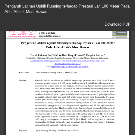
Return
Pengaruh Latihan Uphill Running terhadap Prestasi Lari 100 Meter Pada
to
Atlet Atletik Musi Rawas
Article
Details
Download
Download PDF