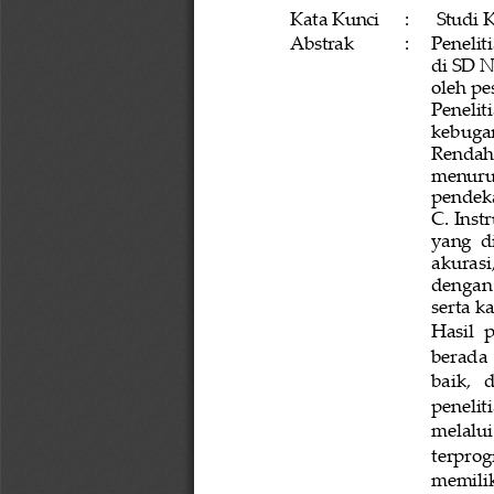
Studi
K
Kata
Kunci
:
Penelit
Abstrak
:
di SD N
oleh pe
Penelit
kebugar
Rendahny
menurun
pendek
C. Inst
yang  d
akurasi
dengan 
serta k
Hasil  
berada  
baik,
d
penelit
melalui
terprog
memilik