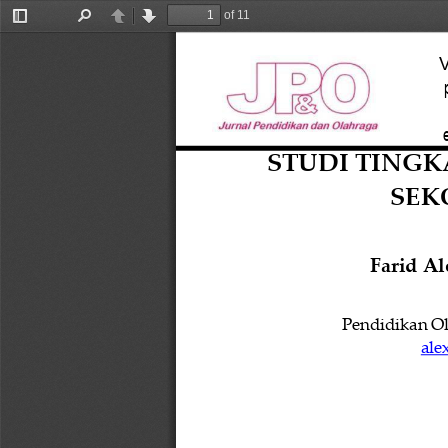
of 11
Toggle
Find
Previous
Next
Sidebar
V
STUDI TINGK
SEK
Farid Al
Pendidikan
Ol
ale