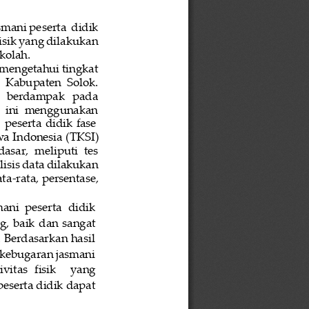
smani peserta
didik 
fisik yang dilakukan 
kolah.
 mengetahui tingkat 
,  Kabupaten 
Solok
. 
at   berdampak   pada 
n  ini  menggunakan 
peserta
didik
fase
wa
Indonesia
(TKSI) 
asar,  meliputi  tes 
isis data dilakukan 
ata
-
rata, persentase, 
ani  peserta  didik 
g, 
baik 
dan 
sangat 
 Berdasarkan hasil 
kebugaran jasmani 
vitas  fisik
yang 
eserta didik dapat 