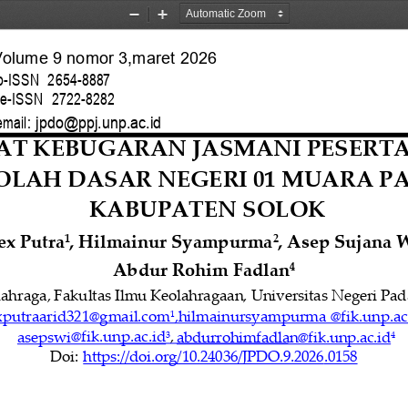
Zoom
Zoom
Out
In
olume 9 nomor 3,maret 2026
p
-
ISSN
2654
-
8887
e
-
ISSN
2722
-
8282
email:
jpdo@ppj.unp.ac.id
AT KEBUGARAN JASMANI
PESERT
OLAH
DASAR
NEGERI
01
MUARA P
KABUPATEN SOLOK
ex Putra
, 
Hilmainur Syampurma
, 
Asep Sujana 
1
2
Abdur Rohim Fadlan
4
ahraga,
Fakultas
Ilmu
Keolahragaan,
Universitas
Negeri
Pad
xputraarid321@gmail.com
,hilmainursyampurma @fik.unp.ac
1
@fik.unp.ac.id
,
asepswi
abdurrohimfadlan@fik.unp.ac.id
3
4
Doi:
https://doi.org/10.24036/JPDO.9.2026
.0158