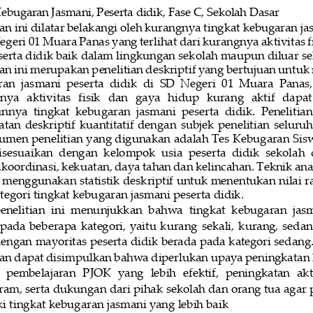
ebugaran
Jasmani,
Peserta
didik,
Fase
C,
Sekolah
Dasar
ian ini dilatar belakangi oleh kurangnya tingkat kebugaran ja
egeri 
01
Muara Panas
yang terlihat dari kurangnya aktivitas 
serta didik baik dalam lingkungan sekolah maupun diluar se
ian ini merupakan penelitian deskriptif yang bertujuan untuk
an  jasmani  peserta  didik  di
SD  Negeri  01  Muara  Panas
a   aktivitas   fisik   dan   gaya   hidup   kurang   aktif   dap
nya  tingkat  kebugaran  jasmani  peserta  didik.  Penelitia
atan
deskriptif
kuantitatif
dengan
subjek
penelitian
seluruh
rumen penelitian
yang
digunakan adalah Tes
Kebugaran
Sis
isesuaikan  dengan  kelompok  usia  peserta  didik  sekolah  d
,
koordinasi,
kekuatan, daya tahan dan kelincahan. Teknik anal
menggunakan statistik deskriptif untuk menentukan nilai r
ategori tingkat kebugaran jasmani peserta didik.
penelitian  ini  menunjukkan  bahwa  tingkat  kebugaran  jasm
pada  beberapa  kategori,  yaitu  kurang
sekali
,  kurang,  sedan
engan mayoritas peserta didik berada pada kategori sedang.
ian dapat disimpulkan bahwa diperlukan upaya peningkatan 
  pembelajaran  PJOK  yang  lebih  efektif,  peningkatan  akti
ram, serta dukungan dari pihak
sekolah dan orang tua agar p
i tingkat ke
bugaran jasmani yang lebih baik