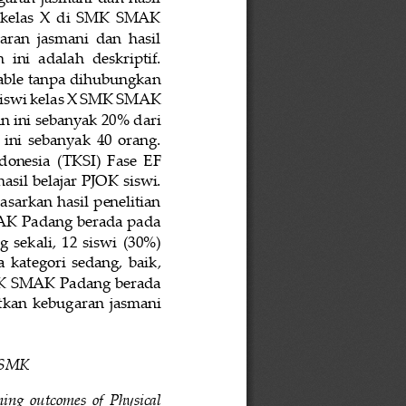
 kelas  X  di  SMK  SMAK 
aran  jasmani  dan  hasil 
n  ini  adalah  deskriptif. 
able tanpa dihubungkan 
iswi kelas X S
MK SMAK 
n ini sebanyak 20% dari 
 ini  sebanyak  40  orang. 
onesia  (
TKSI) 
Fase  EF 
asil belajar PJOK
siswi. 
asarkan  hasil  penelitian 
MAK Padang berada pada 
  sekali,  12  siswi  (30%) 
  kategori  sedang,  baik, 
K SMAK Padang berada 
tkan  kebugaran  jasmani 
SMK
rning  outcomes  of  Physical 