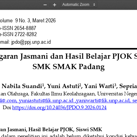
Zoom
Zoom
Out
In
olume 
9 No. 3, Maret 2026
p
-
ISSN 2654
-
8887
e
-
ISSN 2722
-
8282
mail: jpdo@ppj.unp.ac.id
aran Jasmani dan Hasil Belajar PJOK S
SMK SMAK Padang
 Nabila Suandi
, 
Yuni Astuti
, 
Y
ani Warti
, 
Sepria
1
2
3
n Olahraga, Fakultas Ilmu Keolahragaan, Universitas Neger
4
@.com
, 
yuniastuti
@fik.unp.ac.id ,
y
aniwarti
@fik.unp.ac.id, 
se
Doi 
https://doi.org/10.24036/JPDO
.
9.2026.0124
an Jasmani
, 
Hasil Belajar PJOK
, 
Siswi SMK
dalam  penelitian  ini  adalah  belum  diketahui  kondisi  kebug