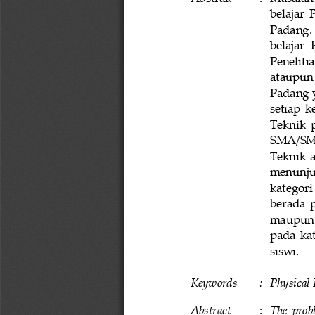
belajar 
P
Padang. 
belajar 
Peneliti
ataupun 
Padang y
setiap  
Teknik  
SMA/SM
Teknik  a
menunju
kategori 
berada 
p
maupun 
pada  ka
siswi.
Keywords
: 
Physical 
Abstract
:
The  probl