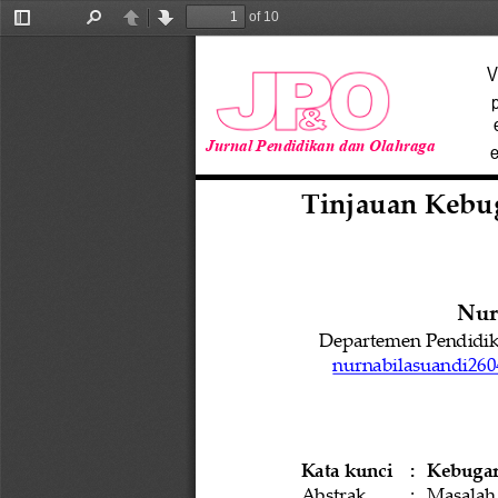
of 10
Toggle
Find
Previous
Next
Sidebar
V
Jurnal Pendidikan dan Olahraga
e
Tinjauan Kebug
Nur
Departemen Pendidika
nurnabilasuandi260
Kata kunci
: 
Ke
bugar
Abstrak
: 
Masalah  