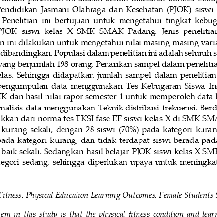
endidikan  Jasmani  Olahraga  dan  Kesehatan  (PJOK)
siswi 
 Penelitian  ini  bertujuan  untuk  mengetahui  tingkat  kebug
PJOK 
siswi  kelas  X  SMK  SMAK  Padang
.  Jenis  penelitia
an ini dilakukan untuk mengetahui nilai masing
-
masing vari
dibandingkan. Populasi dalam penelitian ini adalah seluruh s
ang berjumlah 198 orang. Penarikan sampel dalam penelitia
kelas.  Sehingga  didapatkan  jumlah  sampel 
dalam  penelitian 
pengumpulan  data  menggunakan  Tes  Kebugaran  Siswa  Ind
K 
dan hasil nilai rapor
semester 1 
untuk memperoleh data h
nalisis  data  menggunakan  Teknik  distribusi  frekuensi.  Berd
kkan dari norma tes TKSI fase EF siswi kelas X di SMK S
 kurang  sekali
,  dengan  28  siswi  (70%)  pada  kategori  kurang
ada  kategori  kurang,  dan  tidak  terdapat  siswi 
berada 
pada
baik sekali
. 
Sedangkan hasil belajar 
P
JOK 
siswi
kelas X SM
tegori  sedang
,  sehingga  diperlukan  upaya  untuk  meningka
Fitness, Physical Education Learning Outcomes, Female Students
em  in  this  study  is  that  the  physical  fitness  condition  and  lea