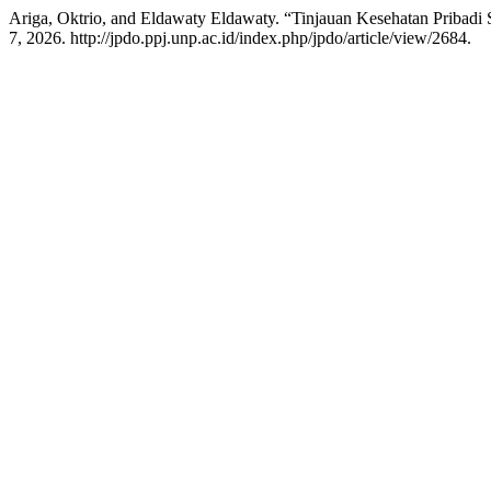
Ariga, Oktrio, and Eldawaty Eldawaty. “Tinjauan Kesehatan Priba
7, 2026. http://jpdo.ppj.unp.ac.id/index.php/jpdo/article/view/2684.