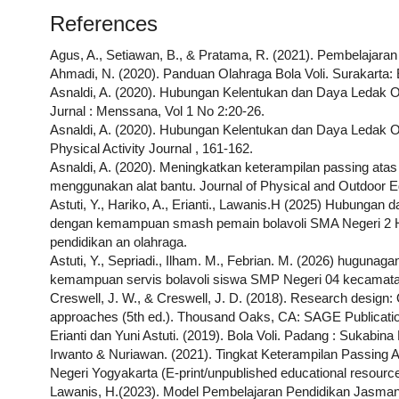
References
Agus, A., Setiawan, B., & Pratama, R. (2021). Pembelajaran 
Ahmadi, N. (2020). Panduan Olahraga Bola Voli. Surakarta:
Asnaldi, A. (2020). Hubungan Kelentukan dan Daya Ledak O
Jurnal : Menssana, Vol 1 No 2:20-26.
Asnaldi, A. (2020). Hubungan Kelentukan dan Daya Ledak O
Physical Activity Journal , 161-162.
Asnaldi, A. (2020). Meningkatkan keterampilan passing atas
menggunakan alat bantu. Journal of Physical and Outdoor Ed
Astuti, Y., Hariko, A., Erianti., Lawanis.H (2025) Hubungan 
dengan kemampuan smash pemain bolavoli SMA Negeri 2 Hi
pendidikan an olahraga.
Astuti, Y., Sepriadi., Ilham. M., Febrian. M. (2026) hugunag
kemampuan servis bolavoli siswa SMP Negeri 04 kecamatan
Creswell, J. W., & Creswell, J. D. (2018). Research design: 
approaches (5th ed.). Thousand Oaks, CA: SAGE Publicati
Erianti dan Yuni Astuti. (2019). Bola Voli. Padang : Sukabina
Irwanto & Nuriawan. (2021). Tingkat Keterampilan Passing At
Negeri Yogyakarta (E-print/unpublished educational resource
Lawanis, H.(2023). Model Pembelajaran Pendidikan Jasman