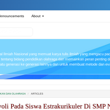
Announcements
About
l Ilmiah Nasional yang memuat karya tulis ilmiah yang mengacu pada
 tentang bidang pendidikan olahraga dan memainkan peran penting
 satu generasi ke generasi lainnya dan untuk membuat metode dan eva
IDIKAN DAN OLAHRAGA
ARTICLES
voli Pada Siswa Estrakurikuler Di SMP 