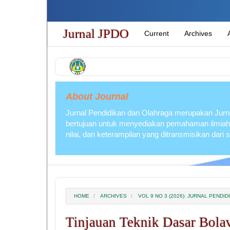
Quick
jump
to
Jurnal JPDO
Current
Archives
page
content
Main
Navigation
Main
Content
About Journal
Sidebar
Jurnal Pendidikan dan Olahraga merupakan Jurna
bertujuan untuk menyediakan pemahaman ilmiah
nilai, dan keterampilan yang ditransmisikan dari
HOME
ARCHIVES
VOL 9 NO 3 (2026): JURNAL PEND
Tinjauan Teknik Dasar Bola