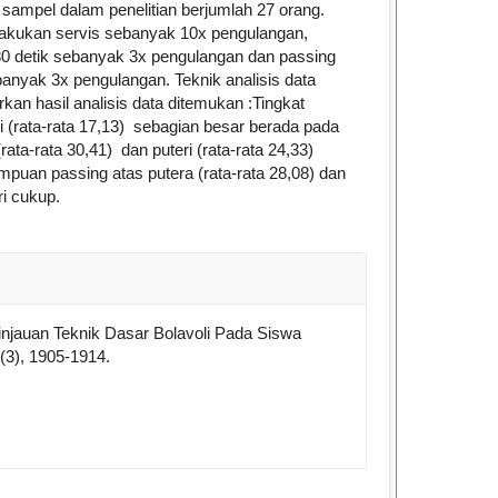
ampel dalam penelitian berjumlah 27 orang.
lakukan servis sebanyak 10x pengulangan,
30 detik sebanyak 3x pengulangan dan passing
banyak 3x pengulangan. Teknik analisis data
rkan hasil analisis data ditemukan :Tingkat
i (rata-rata 17,13) sebagian besar berada pada
ta-rata 30,41) dan puteri (rata-rata 24,33)
puan passing atas putera (rata-rata 28,08) dan
ri cukup.
e.details##
. Tinjauan Teknik Dasar Bolavoli Pada Siswa
(3), 1905-1914.