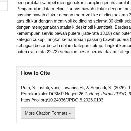
pengambilan sampel menggunakan sampling jenuh. Jumlah s
Pengambilan data meliputi, servis bawah diukur dengan me
passing bawah diukur dengan mem-voli ke dinding selama 
atas diukur dengan mem-voli ke dinding selama 30 detik se
dengan menggunakan statistik deskriptif kuantitatif. Berdasa
kemampuan servis bawah putera (rata-rata 18,08) dan puter
kategori cukup. Tingkat kemampuan passing bawah putera (ra
sebagian besar berada dalam kategori cukup. Tingkat kemam
puteri (rata-rata 22,73) sebagian besar berada dalam katego
##plugins.themes.academic_pro.articl
How to Cite
Putri, S., astuti, yuni, Lawanis, H., & Sepriadi, S. (2026)
Estrakurikuler Di SMP Negeri 26 Padang.
Jurnal JPDO
,
9
https://doi.org/10.24036/JPDO.9.2026.0193
More Citation Formats