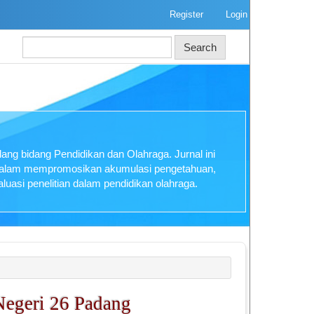
Register
Login
Search
ng bidang Pendidikan dan Olahraga. Jurnal ini
 dalam mempromosikan akumulasi pengetahuan,
luasi penelitian dalam pendidikan olahraga.
Negeri 26 Padang