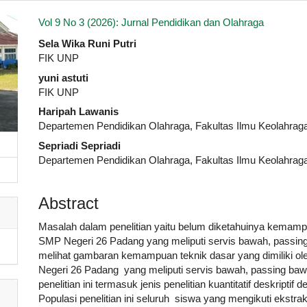
.article.sidebar##
Vol 9 No 3 (2026): Jurnal Pendidikan dan Olahraga
##plugins.themes.academic_pro.artic
Sela Wika Runi Putri
FIK UNP
yuni astuti
FIK UNP
Haripah Lawanis
Departemen Pendidikan Olahraga, Fakultas Ilmu Keolahraga
Sepriadi Sepriadi
Departemen Pendidikan Olahraga, Fakultas Ilmu Keolahraga
Abstract
Masalah dalam penelitian yaitu belum diketahuinya kemampua
SMP Negeri 26 Padang yang meliputi servis bawah, passing 
melihat gambaran kemampuan teknik dasar yang dimiliki ole
Negeri 26 Padang yang meliputi servis bawah, passing bawa
penelitian ini termasuk jenis penelitian kuantitatif deskripti
Populasi penelitian ini seluruh siswa yang mengikuti ekstra