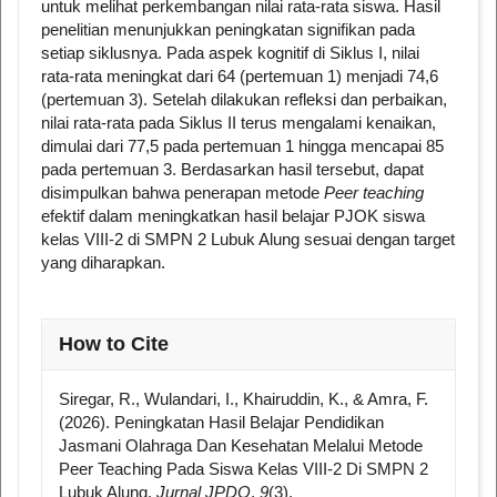
untuk melihat perkembangan nilai rata-rata siswa. Hasil
penelitian menunjukkan peningkatan signifikan pada
setiap siklusnya. Pada aspek kognitif di Siklus I, nilai
rata-rata meningkat dari 64 (pertemuan 1) menjadi 74,6
(pertemuan 3). Setelah dilakukan refleksi dan perbaikan,
nilai rata-rata pada Siklus II terus mengalami kenaikan,
dimulai dari 77,5 pada pertemuan 1 hingga mencapai 85
pada pertemuan 3. Berdasarkan hasil tersebut, dapat
disimpulkan bahwa penerapan metode
Peer teaching
efektif dalam meningkatkan hasil belajar PJOK siswa
kelas VIII-2 di SMPN 2 Lubuk Alung sesuai dengan target
yang diharapkan.
##plugins.themes.academic_pro.article
How to Cite
Siregar, R., Wulandari, I., Khairuddin, K., & Amra, F.
(2026). Peningkatan Hasil Belajar Pendidikan
Jasmani Olahraga Dan Kesehatan Melalui Metode
Peer Teaching Pada Siswa Kelas VIII-2 Di SMPN 2
Lubuk Alung.
Jurnal JPDO
,
9
(3),