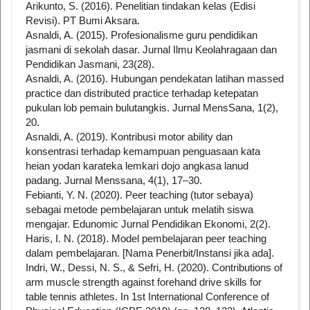
Arikunto, S. (2016). Penelitian tindakan kelas (Edisi
Revisi). PT Bumi Aksara.
Asnaldi, A. (2015). Profesionalisme guru pendidikan
jasmani di sekolah dasar. Jurnal Ilmu Keolahragaan dan
Pendidikan Jasmani, 23(28).
Asnaldi, A. (2016). Hubungan pendekatan latihan massed
practice dan distributed practice terhadap ketepatan
pukulan lob pemain bulutangkis. Jurnal MensSana, 1(2),
20.
Asnaldi, A. (2019). Kontribusi motor ability dan
konsentrasi terhadap kemampuan penguasaan kata
heian yodan karateka lemkari dojo angkasa lanud
padang. Jurnal Menssana, 4(1), 17–30.
Febianti, Y. N. (2020). Peer teaching (tutor sebaya)
sebagai metode pembelajaran untuk melatih siswa
mengajar. Edunomic Jurnal Pendidikan Ekonomi, 2(2).
Haris, I. N. (2018). Model pembelajaran peer teaching
dalam pembelajaran. [Nama Penerbit/Instansi jika ada].
Indri, W., Dessi, N. S., & Sefri, H. (2020). Contributions of
arm muscle strength against forehand drive skills for
table tennis athletes. In 1st International Conference of