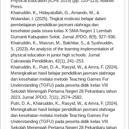
Physical Education (ICPE 2019) (pp. 120–123). Atlantis
Press.
Khairuddin, K., Hidayatullah, G., Arnando, M., &
Wulandari, I. (2025). Tingkat motivasi belajar dalam
pembelajaran pendidikan jasmani olahraga dan
kesehatan pada siswa kelas X SMA Negeri 1 Lembah
Gumanti Kabupaten Solok. Jurnal JPDO, 8(9), 927–936.
Khairuddin, K., Masrun, M., Bakhtiar, S., & Syahruddin,
S. (2023). An analysis of the learning implementation of
physical education in junior high schools. Jurnal
Cakrawala Pendidikan, 42(1), 241–253.
Khairuddin, K., Putri, D. A., Rasyid, W., & Amra, F. (2024).
Meningkatkan hasil belajar pendidikan jasmani olahraga
dan kesehatan melalui metode Teaching Games For
Understanding (TGFU) pada peserta didik kelas VIII
Sekolah Menengah Pertama Negeri 28 Pekanbaru tahun
2023. Jurnal JPDO, 7(11), 2574–2582.
Putri, D. A., Khairuddin, K., Rasyid, W., & Amra, F. (2024).
Meningkatkan hasil belajar pendidikan jasmani olahraga
dan kesehatan melalui metode Teaching Games For
Understanding (TGFU) pada peserta didik kelas VIII
Sekolah Menengah Pertama Negeri 28 Pekanbaru tahun