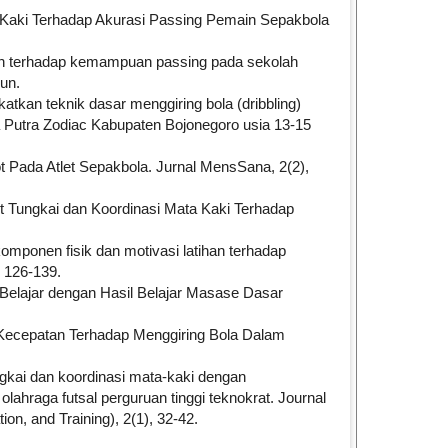
a-Kaki Terhadap Akurasi Passing Pemain Sepakbola
in terhadap kemampuan passing pada sekolah
un.
gkatkan teknik dasar menggiring bola (dribbling)
Putra Zodiac Kabupaten Bojonegoro usia 13-15
ot Pada Atlet Sepakbola. Jurnal MensSana, 2(2),
ot Tungkai dan Koordinasi Mata Kaki Terhadap
komponen fisik dan motivasi latihan terhadap
, 126-139.
 Belajar dengan Hasil Belajar Masase Dasar
Kecepatan Terhadap Menggiring Bola Dalam
ngkai dan koordinasi mata-kaki dengan
hraga futsal perguruan tinggi teknokrat. Journal
on, and Training), 2(1), 32-42.