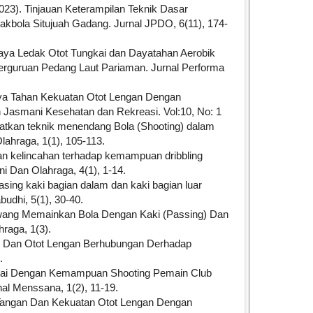
(2023). Tinjauan Keterampilan Teknik Dasar
bola Situjuah Gadang. Jurnal JPDO, 6(11), 174-
Daya Ledak Otot Tungkai dan Dayatahan Aerobik
rguruan Pedang Laut Pariaman. Jurnal Performa
aya Tahan Kekuatan Otot Lengan Dengan
Jasmani Kesehatan dan Rekreasi. Vol:10, No: 1
ngkatkan teknik menendang Bola (Shooting) dalam
lahraga, 1(1), 105-113.
i dan kelincahan terhadap kemampuan dribbling
i Dan Olahraga, 4(1), 1-14.
sing kaki bagian dalam dan kaki bagian luar
udhi, 5(1), 30-40.
Gawang Memainkan Bola Dengan Kaki (Passing) Dan
raga, 1(3).
kai Dan Otot Lengan Berhubungan Derhadap
.
gkai Dengan Kemampuan Shooting Pemain Club
l Menssana, 1(2), 11-19.
n Tangan Dan Kekuatan Otot Lengan Dengan