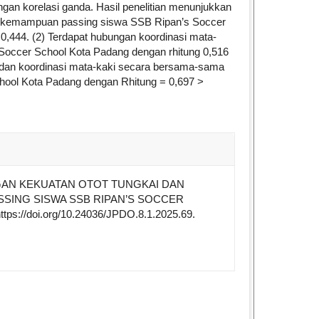
ngan korelasi ganda. Hasil penelitian menunjukkan
an kemampuan passing siswa SSB Ripan’s Soccer
 0,444. (2) Terdapat hubungan koordinasi mata-
occer School Kota Padang dengan rhitung 0,516
ai dan koordinasi mata-kaki secara bersama-sama
ool Kota Padang dengan Rhitung = 0,697 >
e.details##
 HUBUNGAN KEKUATAN OTOT TUNGKAI DAN
SING SISWA SSB RIPAN’S SOCCER
https://doi.org/10.24036/JPDO.8.1.2025.69.