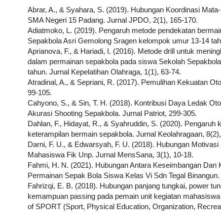
Abrar, A., & Syahara, S. (2019). Hubungan Koordinasi Mat
SMA Negeri 15 Padang. Jurnal JPDO, 2(1), 165-170.
Adiatmoko, L. (2019). Pengaruh metode pendekatan berma
Sepakbola Asri Gemolong Sragen kelompok umur 13-14 tah
Aprianova, F., & Hariadi, I. (2016). Metode drill untuk menin
dalam permainan sepakbola pada siswa Sekolah Sepakbola 
tahun. Jurnal Kepelatihan Olahraga, 1(1), 63-74.
Atradinal, A., & Sepriani, R. (2017). Pemulihan Kekuatan Ot
99-105.
Cahyono, S., & Sin, T. H. (2018). Kontribusi Daya Ledak Ot
Akurasi Shooting Sepakbola. Jurnal Patriot, 299-305.
Dahlan, F., Hidayat, R., & Syahruddin, S. (2020). Pengaruh 
keterampilan bermain sepakbola. Jurnal Keolahragaan, 8(2)
Darni, F. U., & Edwarsyah, F. U. (2018). Hubungan Motivasi
Mahasiswa Fik Unp. Jurnal MensSana, 3(1), 10-18.
Fahmi, H. N. (2021). Hubungan Antara Keseimbangan Dan 
Permainan Sepak Bola Siswa Kelas Vi Sdn Tegal Binangun.
Fahrizqi, E. B. (2018). Hubungan panjang tungkai, power tu
kemampuan passing pada pemain unit kegiatan mahasiswa ola
of SPORT (Sport, Physical Education, Organization, Recreati