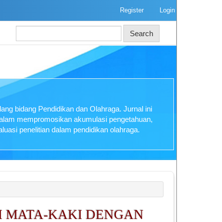
Register
Login
Search
ng bidang Pendidikan dan Olahraga. Jurnal ini
 dalam mempromosikan akumulasi pengetahuan,
luasi penelitian dalam pendidikan olahraga.
 MATA-KAKI DENGAN