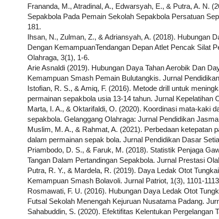
Frananda, M., Atradinal, A., Edwarsyah, E., & Putra, A. N. 
Sepakbola Pada Pemain Sekolah Sepakbola Persatuan Sepak
181.
Ihsan, N., Zulman, Z., & Adriansyah, A. (2018). Hubungan 
Dengan KemampuanTendangan Depan Atlet Pencak Silat Pe
Olahraga, 3(1), 1-6.
Arie Asnaldi (2019). Hubungan Daya Tahan Aerobik Dan D
Kemampuan Smash Pemain Bulutangkis. Jurnal Pendidikan 
Istofian, R. S., & Amiq, F. (2016). Metode drill untuk meni
permainan sepakbola usia 13-14 tahun. Jurnal Kepelatihan O
Marta, I. A., & Oktarifaldi, O. (2020). Koordinasi mata-kak
sepakbola. Gelanggang Olahraga: Jurnal Pendidikan Jasman
Muslim, M. A., & Rahmat, A. (2021). Perbedaan ketepatan pa
dalam permainan sepak bola. Jurnal Pendidikan Dasar Setiab
Priambodo, D. S., & Faruk, M. (2018). Statistik Penjaga 
Tangan Dalam Pertandingan Sepakbola. Jurnal Prestasi Olah
Putra, R. Y., & Mardela, R. (2019). Daya Ledak Otot Tung
Kemampuan Smash Bolavoli. Jurnal Patriot, 1(3), 1101-1113
Rosmawati, F. U. (2016). Hubungan Daya Ledak Otot Tun
Futsal Sekolah Menengah Kejuruan Nusatama Padang. Jurna
Sahabuddin, S. (2020). Efektifitas Kelentukan Pergelanga