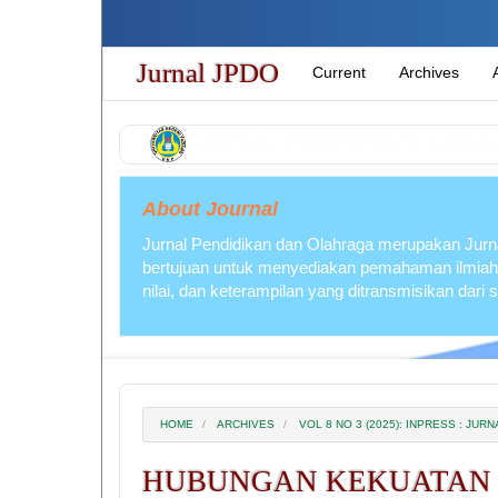
Quick
jump
to
Jurnal JPDO
Current
Archives
page
content
Main
Navigation
Main
Content
About Journal
Sidebar
Jurnal Pendidikan dan Olahraga merupakan Jurna
bertujuan untuk menyediakan pemahaman ilmiah
nilai, dan keterampilan yang ditransmisikan dari
HOME
ARCHIVES
VOL 8 NO 3 (2025): INPRESS : JU
HUBUNGAN KEKUATAN 