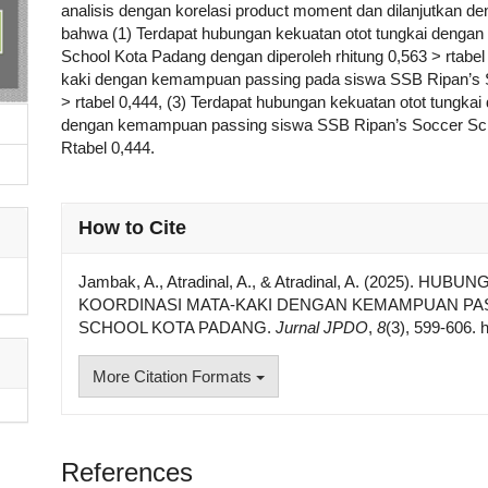
analisis dengan korelasi product moment dan dilanjutkan de
bahwa (1) Terdapat hubungan kekuatan otot tungkai deng
School Kota Padang dengan diperoleh rhitung 0,563 > rtabel
kaki dengan kemampuan passing pada siswa SSB Ripan’s S
> rtabel 0,444, (3) Terdapat hubungan kekuatan otot tungk
dengan kemampuan passing siswa SSB Ripan’s Soccer Sch
Rtabel 0,444.
##plugins.themes.academic_pro.articl
How to Cite
Jambak, A., Atradinal, A., & Atradinal, A. (2025).
KOORDINASI MATA-KAKI DENGAN KEMAMPUAN PAS
SCHOOL KOTA PADANG.
Jurnal JPDO
,
8
(3), 599-606. 
More Citation Formats
References