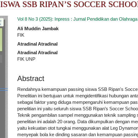
ISWA SSB RIPAN’S SOCCER SCHO
.article.sidebar##
Vol 8 No 3 (2025): Inpress : Jurnal Pendidikan dan Olahraga
##plugins.themes.academic_pro.artic
Ali Muddin Jambak
FIK
Atradinal Atradinal
Atradinal Atradinal
FIK UNP
Abstract
Rendahnya kemampuan passing siswa SSB Ripan's Soccer Sc
Penelitian ini bertujuan untuk mengidentifikasi hubungan ant
sebagai faktor yang diduga mempengaruhi kemampuan passin
penelitian ini yaitu seluruh siswa SSB Ripan’s Soccer Sch
Teknik pengambilan sampel menggunakan teknik sampling 
penelitian ini adalah 20 orang. Data dikumpulkan dengan m
yaitu kekuatan otot tungkai menggunakan alat Leg Dynamo
menyepak bola ke dinding sasaran dan kemampuan passing 