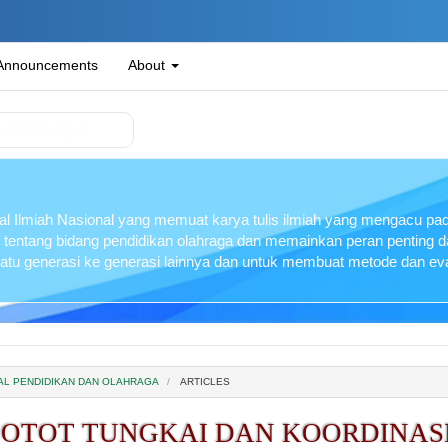
Announcements
About
l Ilmiah Nasional yang memuat karya tulis ilmiah yang mengacu pada
 tentang bidang pendidikan olahraga dan memainkan peran penting
 satu generasi ke generasi lainnya dan untuk membuat metode dan eva
RNAL PENDIDIKAN DAN OLAHRAGA
ARTICLES
OTOT TUNGKAI DAN KOORDINASI