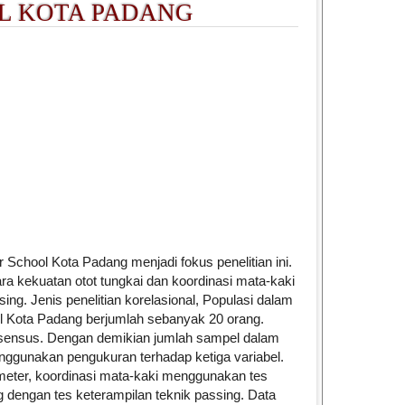
OL KOTA PADANG
le.main##
hool Kota Padang menjadi fokus penelitian ini.
ara kekuatan otot tungkai dan koordinasi mata-kaki
g. Jenis penelitian korelasional, Populasi dalam
ool Kota Padang berjumlah sebanyak 20 orang.
sensus. Dengan demikian jumlah sampel dalam
enggunakan pengukuran terhadap ketiga variabel.
meter, koordinasi mata-kaki menggunakan tes
dengan tes keterampilan teknik passing. Data