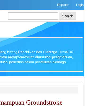
Register
Login
Search
ng bidang Pendidikan dan Olahraga. Jurnal ini
 dalam mempromosikan akumulasi pengetahuan,
luasi penelitian dalam pendidikan olahraga.
emampuan Groundstroke