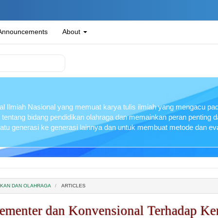
Announcements
About
l Ilmiah Nasional yang memuat karya tulis ilmiah yang mengacu pada
 tentang bidang pendidikan olahraga dan memainkan peran penting
 satu generasi ke generasi lainnya dan untuk membuat metode dan eva
IDIKAN DAN OLAHRAGA
ARTICLES
lementer dan Konvensional Terhadap K