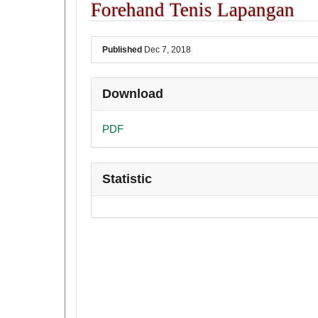
Forehand Tenis Lapangan
##plugins.themes.academic_pro
Published
Dec 7, 2018
Download
PDF
Statistic