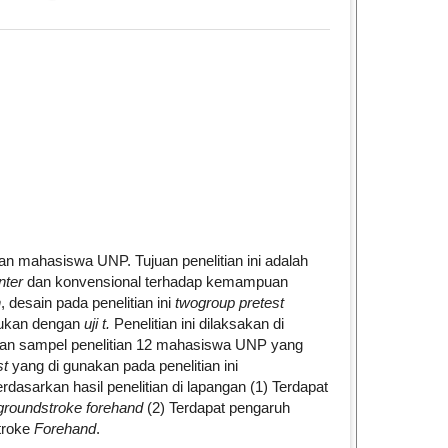
le.main##
an mahasiswa UNP. Tujuan penelitian ini adalah
nter
dan konvensional terhadap kemampuan
n
, desain pada penelitian ini
twogroup pretest
akukan dengan
uji t.
Penelitian ini dilaksakan di
gan sampel penelitian 12 mahasiswa UNP yang
st
yang di gunakan pada penelitian ini
erdasarkan hasil penelitian di lapangan (1) Terdapat
groundstroke forehand
(2) Terdapat pengaruh
troke
Forehand
.