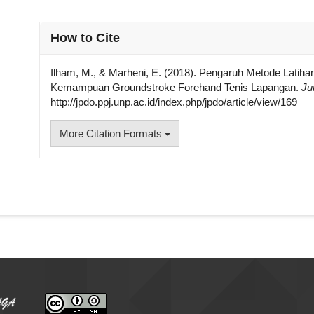
##plugins.themes.academic_pro.articl
How to Cite
Ilham, M., & Marheni, E. (2018). Pengaruh Metode Latih
Kemampuan Groundstroke Forehand Tenis Lapangan.
Ju
http://jpdo.ppj.unp.ac.id/index.php/jpdo/article/view/169
More Citation Formats