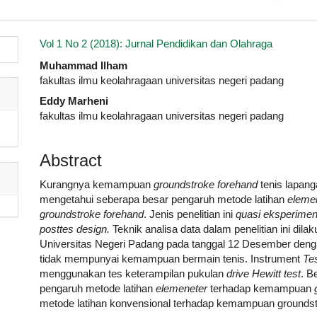
.article.sidebar##
Vol 1 No 2 (2018): Jurnal Pendidikan dan Olahraga
##plugins.themes.academic_pro.artic
Muhammad Ilham
fakultas ilmu keolahragaan universitas negeri padang
Eddy Marheni
fakultas ilmu keolahragaan universitas negeri padang
Abstract
Kurangnya kemampuan
groundstroke forehand
tenis lapang
mengetahui seberapa besar pengaruh metode latihan
eleme
groundstroke forehand
. Jenis penelitian ini
quasi eksperime
posttes design.
Teknik analisa data dalam penelitian ini dil
Universitas Negeri Padang pada tanggal 12 Desember den
tidak mempunyai kemampuan bermain tenis. Instrument
Te
menggunakan tes keterampilan pukulan
drive Hewitt test
. B
pengaruh metode latihan
elemeneter
terhadap kemampuan
metode latihan konvensional terhadap kemampuan grounds