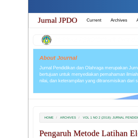
Quick
jump
to
Jurnal JPDO
Current
Archives
page
content
Main
Navigation
Main
Content
About Journal
Sidebar
Jurnal Pendidikan dan Olahraga merupakan Jurna
bertujuan untuk menyediakan pemahaman ilmiah
nilai, dan keterampilan yang ditransmisikan dari
HOME
ARCHIVES
VOL 1 NO 2 (2018): JURNAL PEND
Pengaruh Metode Latihan E