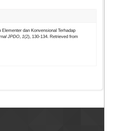
e.details##
an Elementer dan Konvensional Terhadap
rnal JPDO
,
1
(2), 130-134. Retrieved from