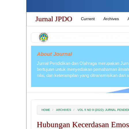
Quick
jump
to
Jurnal JPDO
Current
Archives
page
content
Main
Navigation
Main
Content
About Journal
Sidebar
Jurnal Pendidikan dan Olahraga merupakan Jurna
bertujuan untuk menyediakan pemahaman ilmiah
nilai, dan keterampilan yang ditransmisikan dari
HOME
ARCHIVES
VOL 5 NO 9 (2022): JURNAL PEND
Hubungan Kecerdasan Emosio