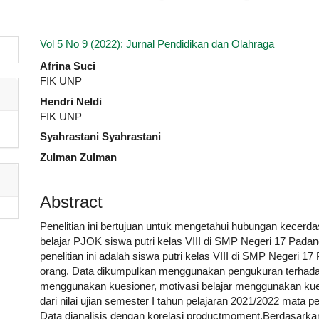
.article.sidebar##
Vol 5 No 9 (2022): Jurnal Pendidikan dan Olahraga
##plugins.themes.academic_pro.artic
Afrina Suci
FIK UNP
Hendri Neldi
FIK UNP
Syahrastani Syahrastani
Zulman Zulman
Abstract
Penelitian ini bertujuan untuk mengetahui hubungan kecerda
belajar PJOK siswa putri kelas VIII di SMP Negeri 17 Padan
penelitian ini adalah siswa putri kelas VIII di SMP Negeri 
orang. Data dikumpulkan menggunakan pengukuran terhadap
menggunakan kuesioner, motivasi belajar menggunakan kues
dari nilai ujian semester I tahun pelajaran 2021/2022 mata 
Data dianalisis dengan korelasi productmoment.Berdasarkan