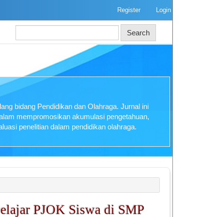
Register
Login
Search
ng bidang Pendidikan dan Olahraga. Jurnal ini
 dalam mempromosikan akumulasi pengetahuan,
luasi penelitian dalam pendidikan olahraga.
Belajar PJOK Siswa di SMP