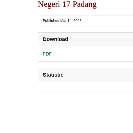
Negeri 17 Padang
##plugins.themes.academic_pro
Published
Mar 14, 2023
Download
PDF
Statistic