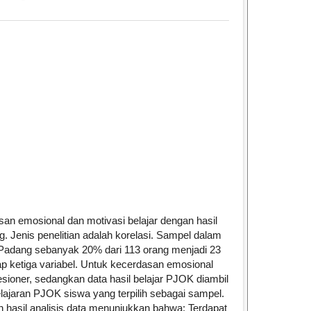
le.main##
san emosional dan motivasi belajar dengan hasil
g. Jenis penelitian adalah korelasi. Sampel dalam
17 Padang sebanyak 20% dari 113 orang menjadi 23
 ketiga variabel. Untuk kecerdasan emosional
ioner, sedangkan data hasil belajar PJOK diambil
pelajaran PJOK siswa yang terpilih sebagai sampel.
 hasil analisis data menunjukkan bahwa: Terdapat