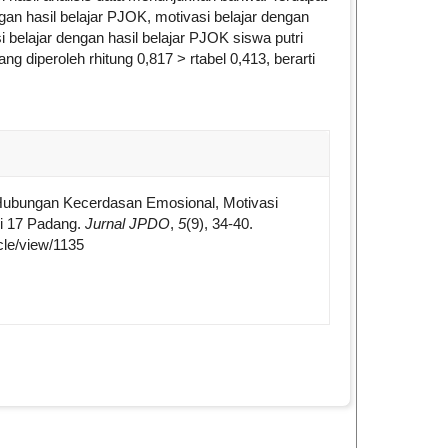
an hasil belajar PJOK, motivasi belajar dengan
 belajar dengan hasil belajar PJOK siswa putri
ng diperoleh rhitung 0,817 > rtabel 0,413, berarti
e.details##
). Hubungan Kecerdasan Emosional, Motivasi
ri 17 Padang.
Jurnal JPDO
,
5
(9), 34-40.
icle/view/1135