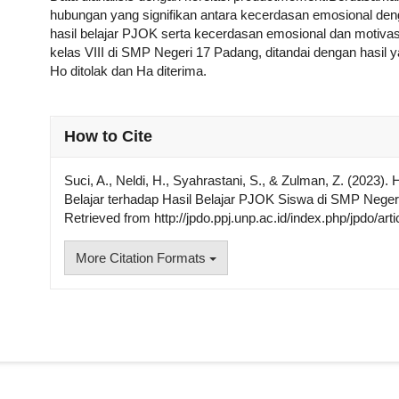
hubungan yang signifikan antara kecerdasan emosional deng
hasil belajar PJOK serta kecerdasan emosional dan motivasi
kelas VIII di SMP Negeri 17 Padang, ditandai dengan hasil ya
Ho ditolak dan Ha diterima.
##plugins.themes.academic_pro.articl
How to Cite
Suci, A., Neldi, H., Syahrastani, S., & Zulman, Z. (2023
Belajar terhadap Hasil Belajar PJOK Siswa di SMP Nege
Retrieved from http://jpdo.ppj.unp.ac.id/index.php/jpdo/art
More Citation Formats