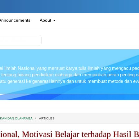
Announcements
About
l Ilmiah Nasional yang memuat karya tulis ilmiah yang mengacu pada
 tentang bidang pendidikan olahraga dan memainkan peran penting
 satu generasi ke generasi lainnya dan untuk membuat metode dan eva
IDIKAN DAN OLAHRAGA
ARTICLES
nal, Motivasi Belajar terhadap Hasil 